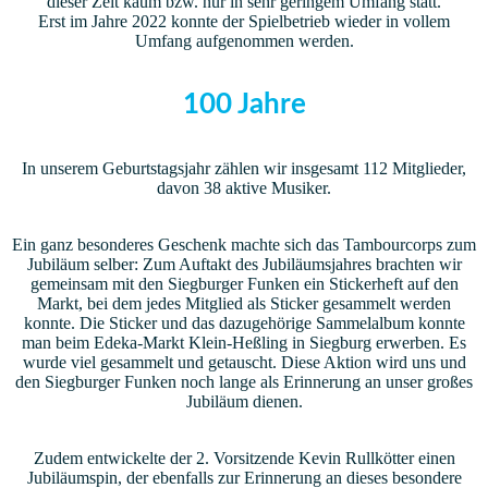
dieser Zeit kaum bzw. nur in sehr geringem Umfang statt.
Erst im Jahre 2022 konnte der Spielbetrieb wieder in vollem
Umfang aufgenommen werden.
100 Jahre
In unserem Geburtstagsjahr zählen wir insgesamt 112 Mitglieder,
davon 38 aktive Musiker.
Ein ganz besonderes Geschenk machte sich das Tambourcorps zum
Jubiläum selber: Zum Auftakt des Jubiläumsjahres brachten wir
gemeinsam mit den Siegburger Funken ein Stickerheft auf den
Markt, bei dem jedes Mitglied als Sticker gesammelt werden
konnte. Die Sticker und das dazugehörige Sammelalbum konnte
man beim Edeka-Markt Klein-Heßling in Siegburg erwerben. Es
wurde viel gesammelt und getauscht. Diese Aktion wird uns und
den Siegburger Funken noch lange als Erinnerung an unser großes
Jubiläum dienen.
Zudem entwickelte der 2. Vorsitzende Kevin Rullkötter einen
Jubiläumspin, der ebenfalls zur Erinnerung an dieses besondere