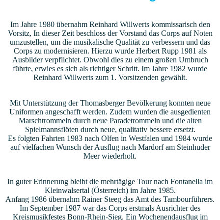
Im Jahre 1980 übernahm Reinhard Willwerts kommissarisch den
Vorsitz, In dieser Zeit beschloss der Vorstand das Corps auf Noten
umzustellen, um die musikalische Qualität zu verbessern und das
Corps zu modernisieren. Hierzu wurde Herbert Rupp 1981 als
Ausbilder verpflichtet. Obwohl dies zu einem großen Umbruch
führte, erwies es sich als richtiger Schritt. Im Jahre 1982 wurde
Reinhard Willwerts zum 1. Vorsitzenden gewählt.
Mit Unterstützung der Thomasberger Bevölkerung konnten neue
Uniformen angeschafft werden. Zudem wurden die ausgedienten
Marschtrommeln durch neue Paradetrommeln und die alten
Spielmannsflöten durch neue, qualitativ bessere ersetzt.
Es folgten Fahrten 1983 nach Olfen in Westfalen und 1984 wurde
auf vielfachen Wunsch der Ausflug nach Mardorf am Steinhuder
Meer wiederholt.
In guter Erinnerung bleibt die mehrtägige Tour nach Fontanella im
Kleinwalsertal (Österreich) im Jahre 1985.
Anfang 1986 übernahm Rainer Steeg das Amt des Tambourführers.
Im September 1987 war das Corps erstmals Ausrichter des
Kreismusikfestes Bonn-Rhein-Sieg. Ein Wochenendausflug im