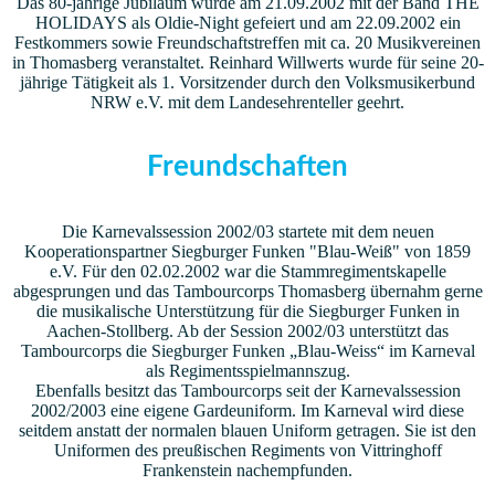
Das 80-jährige Jubiläum wurde am 21.09.2002 mit der Band THE
HOLIDAYS als Oldie-Night gefeiert und am 22.09.2002 ein
Festkommers sowie Freundschaftstreffen mit ca. 20 Musikvereinen
in Thomasberg veranstaltet. Reinhard Willwerts wurde für seine 20-
jährige Tätigkeit als 1. Vorsitzender durch den Volksmusikerbund
NRW e.V. mit dem Landesehrenteller geehrt.
Freundschaften
Die Karnevalssession 2002/03 startete mit dem neuen
Kooperationspartner Siegburger Funken "Blau-Weiß" von 1859
e.V. Für den 02.02.2002 war die Stammregimentskapelle
abgesprungen und das Tambourcorps Thomasberg übernahm gerne
die musikalische Unterstützung für die Siegburger Funken in
Aachen-Stollberg. Ab der Session 2002/03 unterstützt das
Tambourcorps die Siegburger Funken „Blau-Weiss“ im Karneval
als Regimentsspielmannszug.
Ebenfalls besitzt das Tambourcorps seit der Karnevalssession
2002/2003 eine eigene Gardeuniform. Im Karneval wird diese
seitdem anstatt der normalen blauen Uniform getragen. Sie ist den
Uniformen des preußischen Regiments von Vittringhoff
Frankenstein nachempfunden.