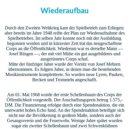
Wiederaufbau
Durch den Zweiten Weltkrieg kam der Spielbetrieb zum Erliegen;
aber bereits im Jahre 1948 reifte der Plan zur Wiederaufnahme des
Spielbetriebes. Im selben Jahr konnte noch mit der Ausbildung
begonnen werden und in kürzester Zeit trat das neugeschaffene
Corps an die Öffentlichkeit. Wiederum war es derselbe Mann —
Josef Büsgen —, der mit viel Mühe ein gut ausgebildetes und
ausgerüstetes Corps schuf.
Mitte der fünfziger Jahre wurde der Vorsitz von Josef Mehren
übernommen. Es folgten Jahre, in denen man die bestehenden
Musikinstrumente komplettierte. So wurden neue Lyren, Pauken,
Becken und Trommeln angeschafft.
Am 01. Mai 1968 wurde der erste Schellenbaum des Corps der
Öffentlichkeit vorgestellt. Der Anschaffungspreis betrug 1.575,-
DM. Die Finanzierung erfolgte durch eine Spendenaktion, die ein
unerwartet hohes Echo fand. An der Spendenaktion beteiligte sich
nicht nur die Bevölkerung in großem Maße, sondern auch der
Gesangsverein und die Feuerwehr. Wenige Jahre später wurden
sogar ein zweiter Schellenbaum und zwei Schwenkfahnen