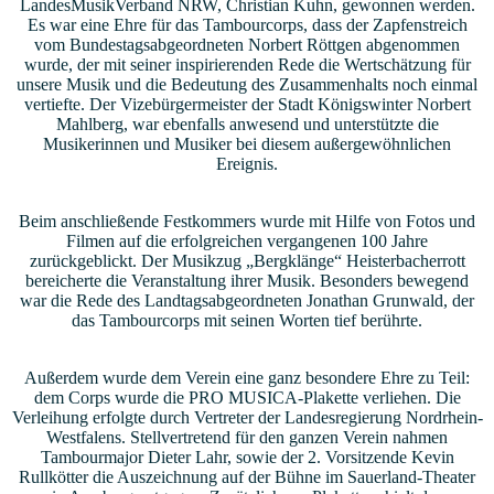
LandesMusikVerband NRW, Christian Kuhn, gewonnen werden.
Es war eine Ehre für das Tambourcorps, dass der Zapfenstreich
vom Bundestagsabgeordneten Norbert Röttgen abgenommen
wurde, der mit seiner inspirierenden Rede die Wertschätzung für
unsere Musik und die Bedeutung des Zusammenhalts noch einmal
vertiefte. Der Vizebürgermeister der Stadt Königswinter Norbert
Mahlberg, war ebenfalls anwesend und unterstützte die
Musikerinnen und Musiker bei diesem außergewöhnlichen
Ereignis.
Beim anschließende Festkommers wurde mit Hilfe von Fotos und
Filmen auf die erfolgreichen vergangenen 100 Jahre
zurückgeblickt. Der Musikzug „Bergklänge“ Heisterbacherrott
bereicherte die Veranstaltung ihrer Musik. Besonders bewegend
war die Rede des Landtagsabgeordneten Jonathan Grunwald, der
das Tambourcorps mit seinen Worten tief berührte.
Außerdem wurde dem Verein eine ganz besondere Ehre zu Teil:
dem Corps wurde die PRO MUSICA-Plakette verliehen. Die
Verleihung erfolgte durch Vertreter der Landesregierung Nordrhein-
Westfalens. Stellvertretend für den ganzen Verein nahmen
Tambourmajor Dieter Lahr, sowie der 2. Vorsitzende Kevin
Rullkötter die Auszeichnung auf der Bühne im Sauerland-Theater