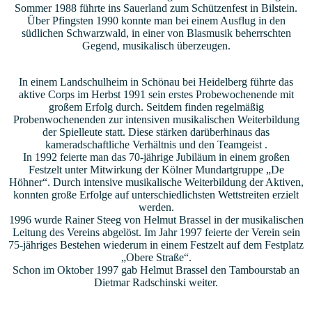
Sommer 1988 führte ins Sauerland zum Schützenfest in Bilstein.
Über Pfingsten 1990 konnte man bei einem Ausflug in den
südlichen Schwarzwald, in einer von Blasmusik beherrschten
Gegend, musikalisch überzeugen.
In einem Landschulheim in Schönau bei Heidelberg führte das
aktive Corps im Herbst 1991 sein erstes Probewochenende mit
großem Erfolg durch. Seitdem finden regelmäßig
Probenwochenenden zur intensiven musikalischen Weiterbildung
der Spielleute statt. Diese stärken darüberhinaus das
kameradschaftliche Verhältnis und den Teamgeist .
In 1992 feierte man das 70-jährige Jubiläum in einem großen
Festzelt unter Mitwirkung der Kölner Mundartgruppe „De
Höhner“. Durch intensive musikalische Weiterbildung der Aktiven,
konnten große Erfolge auf unterschiedlichsten Wettstreiten erzielt
werden.
1996 wurde Rainer Steeg von Helmut Brassel in der musikalischen
Leitung des Vereins abgelöst. Im Jahr 1997 feierte der Verein sein
75-jähriges Bestehen wiederum in einem Festzelt auf dem Festplatz
„Obere Straße“.
Schon im Oktober 1997 gab Helmut Brassel den Tambourstab an
Dietmar Radschinski weiter.