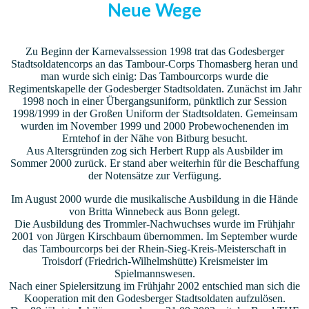
Neue Wege
Zu Beginn der Karnevalssession 1998 trat das Godesberger
Stadtsoldatencorps an das Tambour-Corps Thomasberg heran und
man wurde sich einig: Das Tambourcorps wurde die
Regimentskapelle der Godesberger Stadtsoldaten. Zunächst im Jahr
1998 noch in einer Übergangsuniform, pünktlich zur Session
1998/1999 in der Großen Uniform der Stadtsoldaten. Gemeinsam
wurden im November 1999 und 2000 Probewochenenden im
Erntehof in der Nähe von Bitburg besucht.
Aus Altersgründen zog sich Herbert Rupp als Ausbilder im
Sommer 2000 zurück. Er stand aber weiterhin für die Beschaffung
der
Notensätze zur Verfügung.
Im August 2000 wurde die musikalische Ausbildung in die Hände
von Britta Winnebeck aus Bonn gelegt.
Die Ausbildung des Trommler-Nachwuchses wurde im Frühjahr
2001 von Jürgen Kirschbaum übernommen. Im September wurde
das Tambourcorps bei der Rhein-Sieg-Kreis-Meisterschaft in
Troisdorf (Friedrich-Wilhelmshütte) Kreismeister im
Spielmannswesen.
Nach einer Spielersitzung im Frühjahr 2002 entschied man sich die
Kooperation mit den Godesberger Stadtsoldaten aufzulösen.