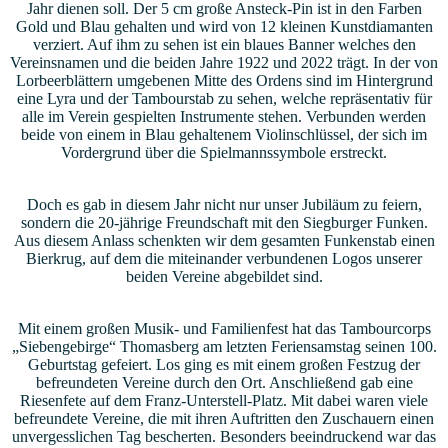
Jahr dienen soll. Der 5 cm große Ansteck-Pin ist in den Farben
Gold und Blau gehalten und wird von 12 kleinen Kunstdiamanten
verziert. Auf ihm zu sehen ist ein blaues Banner welches den
Vereinsnamen und die beiden Jahre 1922 und 2022 trägt. In der von
Lorbeerblättern umgebenen Mitte des Ordens sind im Hintergrund
eine Lyra und der Tambourstab zu sehen, welche repräsentativ für
alle im Verein gespielten Instrumente stehen. Verbunden werden
beide von einem in Blau gehaltenem Violinschlüssel, der sich im
Vordergrund über die Spielmannssymbole erstreckt.
Doch es gab in diesem Jahr nicht nur unser Jubiläum zu feiern,
sondern die 20-jährige Freundschaft mit den Siegburger Funken.
Aus diesem Anlass schenkten wir dem gesamten Funkenstab einen
Bierkrug, auf dem die miteinander verbundenen Logos unserer
beiden Vereine abgebildet sind.
Mit einem großen Musik- und Familienfest hat das Tambourcorps
„Siebengebirge“ Thomasberg am letzten Feriensamstag seinen 100.
Geburtstag gefeiert. Los ging es mit einem großen Festzug der
befreundeten Vereine durch den Ort. Anschließend gab eine
Riesenfete auf dem Franz-Unterstell-Platz. Mit dabei waren viele
befreundete Vereine, die mit ihren Auftritten den Zuschauern einen
unvergesslichen Tag bescherten. Besonders beeindruckend war das