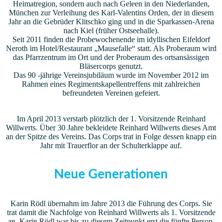
Heimatregion, sondern auch nach Geleen in den Niederlanden,
München zur Verleihung des Karl-Valentins Orden, der in diesem
Jahr an die Gebrüder Klitschko ging und in die Sparkassen-Arena
nach Kiel (früher Ostseehalle).
Seit 2011 finden die Probewochenende im idyllischen Eifeldorf
Neroth im Hotel/Restaurant „Mausefalle“ statt. Als Proberaum wird
das Pfarrzentrum im Ort und der Proberaum des ortsansässigen
Bläsercorps genutzt.
Das 90 -jährige Vereinsjubiläum wurde im November 2012 im
Rahmen eines Regimentskapellentreffens mit zahlreichen
befreundeten Vereinen gefeiert.
Im April 2013 verstarb plötzlich der 1. Vorsitzende Reinhard
Willwerts. Über 30 Jahre bekleidete Reinhard Willwerts dieses Amt
an der Spitze des Vereins. Das Corps trat in Folge dessen knapp ein
Jahr mit Trauerflor an der Schulterklappe auf.
Neue Generationen
Karin Rödl übernahm im Jahre 2013 die Führung des Corps. Sie
trat damit die Nachfolge von Reinhard Willwerts als 1. Vorsitzende
an. Karin Rödl war bis zu diesem Zeitpunkt erst die fünfte Person,