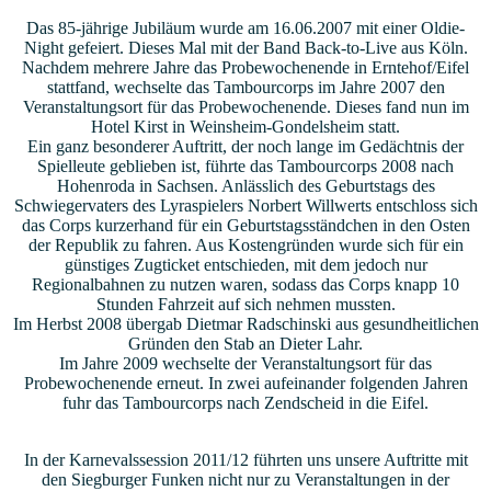
Das 85-jährige Jubiläum wurde am 16.06.2007 mit einer Oldie-
Night gefeiert. Dieses Mal mit der Band Back-to-Live aus Köln.
Nachdem mehrere Jahre das Probewochenende in Erntehof/Eifel
stattfand, wechselte das Tambourcorps im Jahre 2007 den
Veranstaltungsort für das Probewochenende. Dieses fand nun im
Hotel Kirst in Weinsheim-Gondelsheim statt.
Ein ganz besonderer Auftritt, der noch lange im Gedächtnis der
Spielleute geblieben ist, führte das Tambourcorps 2008 nach
Hohenroda in Sachsen. Anlässlich des Geburtstags des
Schwiegervaters des Lyraspielers Norbert Willwerts entschloss sich
das Corps kurzerhand für ein Geburtstagsständchen in den Osten
der Republik zu fahren. Aus Kostengründen wurde sich für ein
günstiges Zugticket entschieden, mit dem jedoch nur
Regionalbahnen zu nutzen waren, sodass das Corps knapp 10
Stunden Fahrzeit auf sich nehmen mussten.
Im Herbst 2008 übergab Dietmar Radschinski aus gesundheitlichen
Gründen den Stab an Dieter Lahr.
Im Jahre 2009 wechselte der Veranstaltungsort für das
Probewochenende erneut. In zwei aufeinander folgenden Jahren
fuhr das Tambourcorps nach Zendscheid in die Eifel.
In der Karnevalssession 2011/12 führten uns unsere Auftritte mit
den Siegburger Funken nicht nur zu Veranstaltungen in der