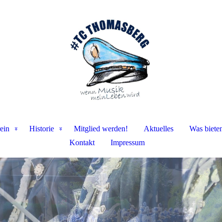
ein
Historie
Mitglied werden!
Aktuelles
Was biete
Kontakt
Impressum